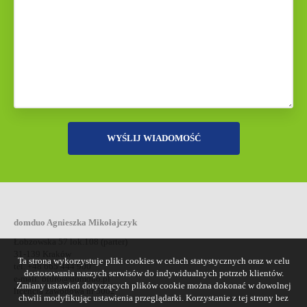
domduo Agnieszka Mikołajczyk
Łobzowska 57 lok.108 (parter)
31-139 Kraków
Ta strona wykorzystuje pliki cookies w celach statystycznych oraz w celu
tel. +48 665 444 900
dostosowania naszych serwisów do indywidualnych potrzeb klientów.
e-mail:
biuro@domduo.pl
Zmiany ustawień dotyczących plików cookie można dokonać w dowolnej
licencja zawodowa nr 5002
chwili modyfikując ustawienia przeglądarki. Korzystanie z tej strony bez