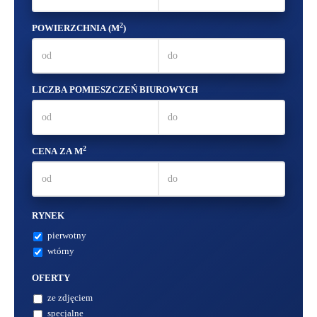
2
POWIERZCHNIA (M
)
LICZBA POMIESZCZEŃ BIUROWYCH
2
CENA ZA M
RYNEK
pierwotny
wtórny
OFERTY
ze zdjęciem
specjalne