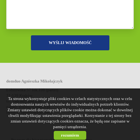
domduo Agnieszka Mikołajczyk
Łobzowska 57 lok.108 (parter)
31-139 Kraków
Ta strona wykorzystuje pliki cookies w celach statystycznych oraz w celu
tel. +48 665 444 900
dostosowania naszych serwisów do indywidualnych potrzeb klientów.
e-mail:
biuro@domduo.pl
Zmiany ustawień dotyczących plików cookie można dokonać w dowolnej
licencja zawodowa nr 5002
chwili modyfikując ustawienia przeglądarki. Korzystanie z tej strony bez
zmian ustawień dotyczących cookies oznacza, że będą one zapisane w
pamięci urządzenia.
rozumiem
Program dla biur nieruchomości
Galactica Virgo