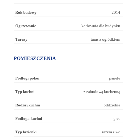
Rok budowy
2014
Ogrzewanie
kotłownia dla budynku
Tarasy
taras z ogródkiem
POMIESZCZENIA
Podłogi pokoi
panele
Typ kuchni
z zabudową kuchenną
Rodzaj kuchni
oddzielna
Podłoga kuchni
gres
Typ łazienki
razem z wc