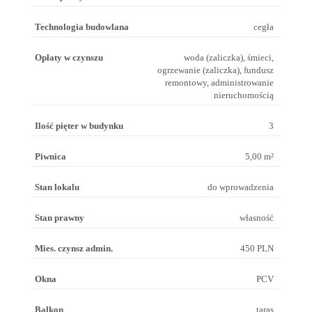
Technologia budowlana
cegła
Opłaty w czynszu
woda (zaliczka), śmieci,
ogrzewanie (zaliczka), fundusz
remontowy, administrowanie
nieruchomością
Ilość pięter w budynku
3
Piwnica
5,00 m²
Stan lokalu
do wprowadzenia
Stan prawny
własność
Mies. czynsz admin.
450 PLN
Okna
PCV
Balkon
taras