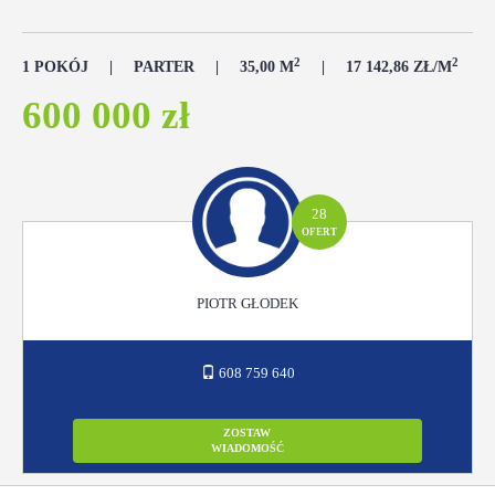
2
2
1 POKÓJ
PARTER
35,00 M
17 142,86 ZŁ/M
600 000 zł
28
OFERT
PIOTR GŁODEK
608 759 640
ZOSTAW
WIADOMOŚĆ