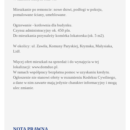
Mieszkanie po remoncie: nowe drzwi, podłogi w pokoju,
pomalowane ściany, umeblowane.
Ogrzewanie - kotłownia dla budynku.
Czynsz administracyjny ok. 450 pln.
Do mieszkania przynależy komórka lokatorska (ok. 5 m2).
W okolicy: ul. Zawiła, Komuny Paryskiej, Krymska, Małysiaka,
Lidl.
Więcej ofert mieszkań na sprzedaż i do wynajęcia w tej
lokalizacji: www.domduo.pl.
W ramach współpracy bezpłatna pomoc w uzyskaniu kredytu.
Ogłoszenie nie stanowi oferty w rozumieniu Kodeksu Cywilnego,
a dane w nim zawarte mają jedynie charakter informacyjny i mogą
ulec zmianie.
NOTA PRAWNA