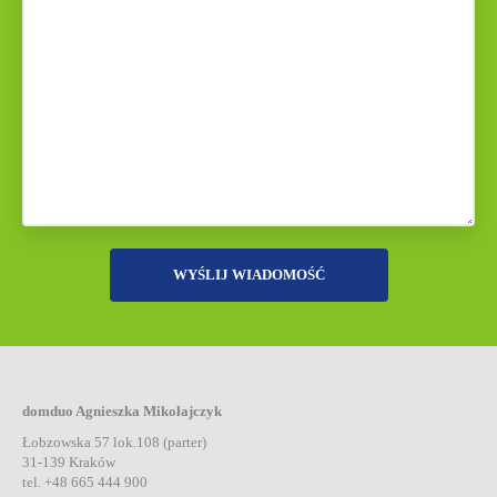
domduo Agnieszka Mikołajczyk
Łobzowska 57 lok.108 (parter)
31-139 Kraków
tel. +48 665 444 900