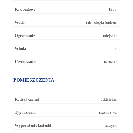
Rok budowy
1955
Woda
tak - ciepła junkers
Ogrzewanie
miejskie
Winda
tak
Usytuowanie
narożne
POMIESZCZENIA
Rodzaj kuchni
oddzielna
Typ łazienki
razem z wc
Wyposażenie łazienki
natrysk