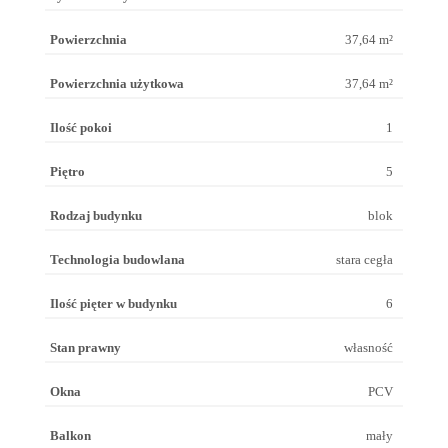
Powierzchnia
37,64 m²
Powierzchnia użytkowa
37,64 m²
Ilość pokoi
1
Piętro
5
Rodzaj budynku
blok
Technologia budowlana
stara cegła
Ilość pięter w budynku
6
Stan prawny
własność
Okna
PCV
Balkon
mały