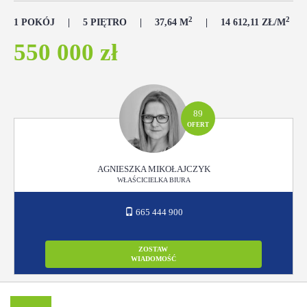
2
2
1 POKÓJ
5 PIĘTRO
37,64 M
14 612,11 ZŁ/M
550 000 zł
89
OFERT
AGNIESZKA MIKOŁAJCZYK
WŁAŚCICIELKA BIURA
665 444 900
ZOSTAW
WIADOMOŚĆ