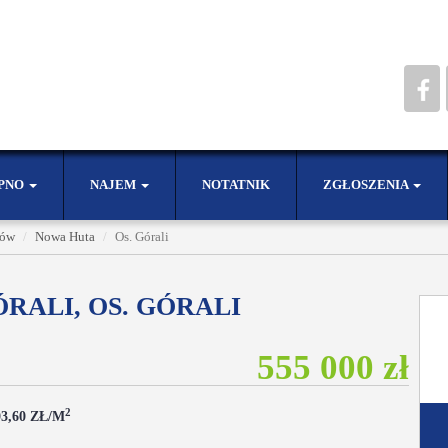
PNO
NAJEM
NOTATNIK
ZGŁOSZENIA
ków
Nowa Huta
Os. Górali
RALI, OS. GÓRALI
555 000 zł
2
03,60 ZŁ/M