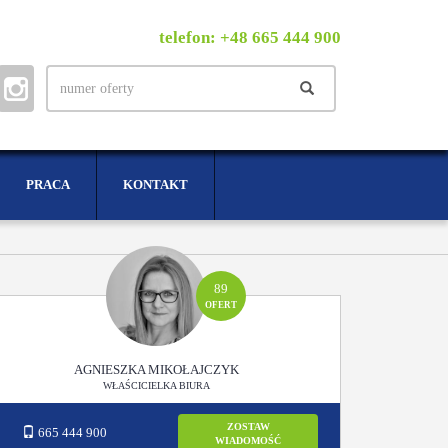
telefon: +48 665 444 900
PRACA
KONTAKT
89
OFERT
AGNIESZKA MIKOŁAJCZYK
WŁAŚCICIELKA BIURA
ZOSTAW
665 444 900
WIADOMOŚĆ