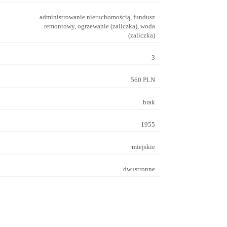
administrowanie nieruchomością, fundusz
remontowy, ogrzewanie (zaliczka), woda
(zaliczka)
3
560 PLN
brak
1955
miejskie
dwustronne