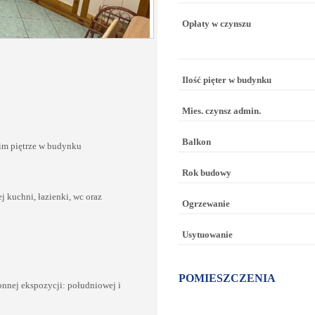
Opłaty w czynszu
Ilość pięter w budynku
Mies. czynsz admin.
Balkon
im piętrze w budynku
Rok budowy
j kuchni, łazienki, wc oraz
Ogrzewanie
Usytuowanie
POMIESZCZENIA
nnej ekspozycji: południowej i