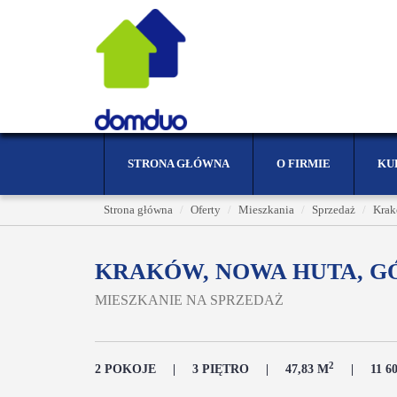
STRONA GŁÓWNA
O FIRMIE
KU
Strona główna
Oferty
Mieszkania
Sprzedaż
Kra
KRAKÓW, NOWA HUTA, GÓ
MIESZKANIE NA SPRZEDAŻ
2
2 POKOJE
3 PIĘTRO
47,83 M
11 6