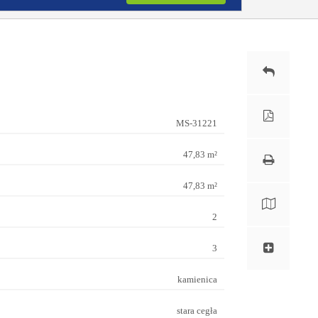
MS-31221
47,83 m²
47,83 m²
2
3
kamienica
stara cegła