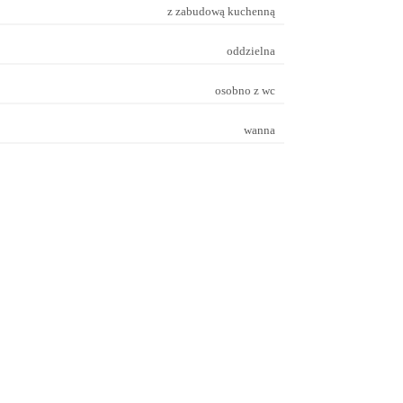
z zabudową kuchenną
oddzielna
osobno z wc
wanna