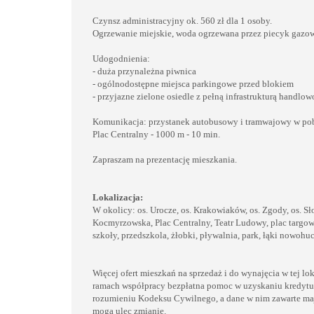
Czynsz administracyjny ok. 560 zł dla 1 osoby.
Ogrzewanie miejskie, woda ogrzewana przez piecyk gazo
Udogodnienia:
- duża przynależna piwnica
- ogólnodostępne miejsca parkingowe przed blokiem
- przyjazne zielone osiedle z pełną infrastrukturą handlo
Komunikacja: przystanek autobusowy i tramwajowy w po
Plac Centralny - 1000 m - 10 min.
Zapraszam na prezentację mieszkania.
Lokalizacja:
W okolicy: os. Urocze, os. Krakowiaków, os. Zgody, os. Słon
Kocmyrzowska, Plac Centralny, Teatr Ludowy, plac targow
szkoły, przedszkola, żłobki, pływalnia, park, łąki nowoh
Więcej ofert mieszkań na sprzedaż i do wynajęcia w tej l
ramach współpracy bezpłatna pomoc w uzyskaniu kredytu.
rozumieniu Kodeksu Cywilnego, a dane w nim zawarte maj
mogą ulec zmianie.