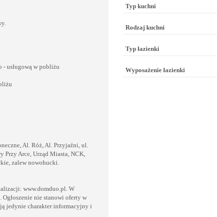
Typ kuchni
wy.
Rodzaj kuchni
Typ łazienki
wo - usługową w pobliżu
Wyposażenie łazienki
bliżu
eczne, Al. Róż, Al. Przyjaźni, ul.
y Przy Arce, Urząd Miasta, NCK,
uckie, zalew nowohucki.
okalizacji: www.domduo.pl. W
 Ogłoszenie nie stanowi oferty w
ą jedynie charakter informacyjny i