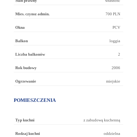
Stan prawny
własność
Mies. czynsz admin.
700 PLN
Okna
PCV
Balkon
loggia
Liczba balkonów
2
Rok budowy
2006
Ogrzewanie
miejskie
POMIESZCZENIA
Typ kuchni
z zabudową kuchenną
Rodzaj kuchni
oddzielna