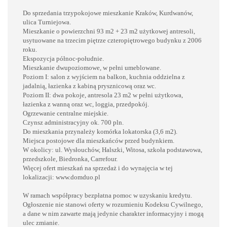
Do sprzedania trzypokojowe mieszkanie Kraków, Kurdwanów,
ulica Turniejowa.
Mieszkanie o powierzchni 93 m2 + 23 m2 użytkowej antresoli,
usytuowane na trzecim piętrze czteropiętrowego budynku z 2006
roku.
Ekspozycja północ-południe.
Mieszkanie dwupoziomowe, w pełni umeblowane.
Poziom I: salon z wyjściem na balkon, kuchnia oddzielna z
jadalnią, łazienka z kabiną prysznicową oraz wc.
Poziom II: dwa pokoje, antresola 23 m2 w pełni użytkowa,
łazienka z wanną oraz wc, loggia, przedpokój.
Ogrzewanie centralne miejskie.
Czynsz administracyjny ok. 700 pln.
Do mieszkania przynależy komórka lokatorska (3,6 m2).
Miejsca postojowe dla mieszkańców przed budynkiem.
W okolicy: ul. Wysłouchów, Halszki, Witosa, szkoła podstawowa,
przedszkole, Biedronka, Carrefour.
Więcej ofert mieszkań na sprzedaż i do wynajęcia w tej
lokalizacji: www.domduo.pl
W ramach współpracy bezpłatna pomoc w uzyskaniu kredytu.
Ogłoszenie nie stanowi oferty w rozumieniu Kodeksu Cywilnego,
a dane w nim zawarte mają jedynie charakter informacyjny i mogą
ulec zmianie.