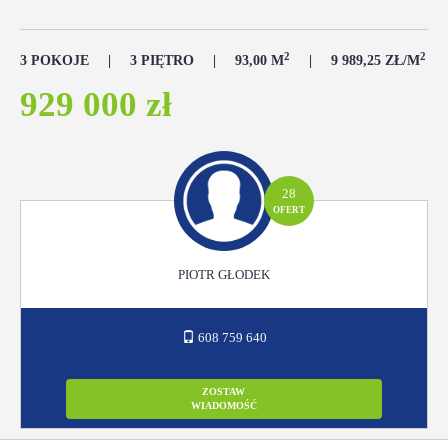
2
2
3 POKOJE
3 PIĘTRO
93,00 M
9 989,25 ZŁ/M
929 000 zł
28
OFERT
PIOTR GŁODEK
608 759 640
ZOSTAW
WIADOMOŚĆ