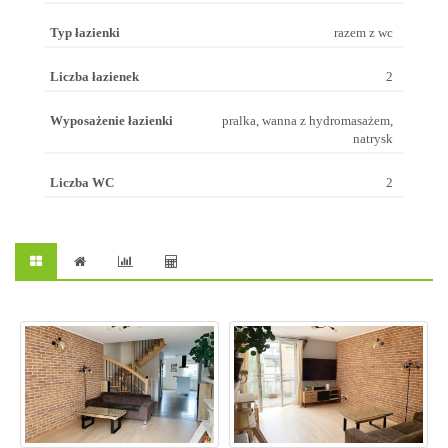
Typ łazienki
razem z wc
Liczba łazienek
2
Wyposażenie łazienki
pralka, wanna z hydromasażem,
natrysk
Liczba WC
2