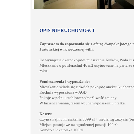
OPIS NIERUCHOMOŚCI
Zapraszam do zapoznania się z ofertą dwupokojowego m
Justowskiej w nowoczesnej willi.
Do wynajęcia dwupokojowe mieszkanie Kraków, Wola Jus
Mieszkanie o powierzchni 46 m2 usytuowane na parterz
roku.
Pomieszczenia i wyposażenie:
Mieszkanie składa się z dwóch pokojów, aneksu kuchennego
Kuchnia wyposażona w AGD.
Pokoje w pełni umeblowane/możliwość zmiany.
W łazience wanna, razem wc; na wyposażeniu pralka.
Koszty:
Czynsz najmu mieszkania 3099 zł + media wg zużycia (br
Miejsce postojowe na ogrodzonej posesji 100 zł
Komórka lokatorska 100 zł