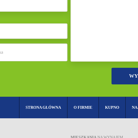
STRONA GŁÓWNA
O FIRMIE
KUPNO
NA
MIESZKANIA
NA WYNAJEM