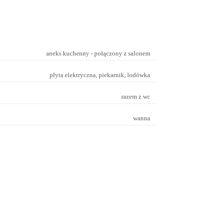
aneks kuchenny - połączony z salonem
płyta elektryczna, piekarnik, lodówka
razem z wc
wanna