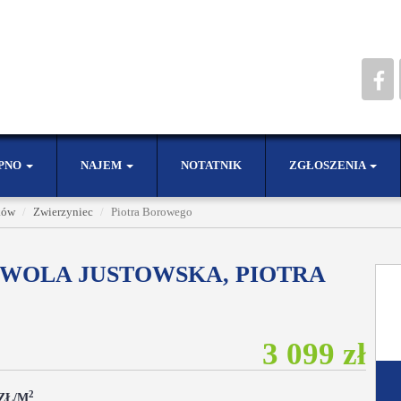
PNO
NAJEM
NOTATNIK
ZGŁOSZENIA
ków
Zwierzyniec
Piotra Borowego
 WOLA JUSTOWSKA, PIOTRA
3 099 zł
2
 ZŁ/M