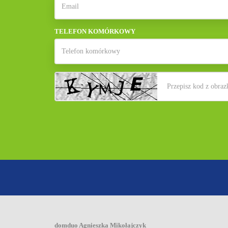
TELEFON KOMÓRKOWY
domduo Agnieszka Mikołajczyk