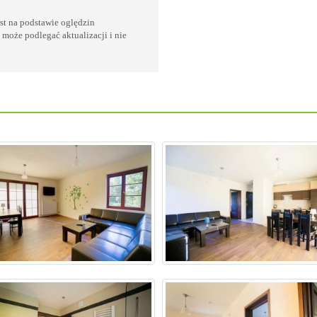
est na podstawie oględzin
 może podlegać aktualizacji i nie