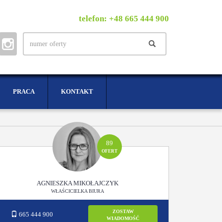
telefon: +48 665 444 900
PRACA
KONTAKT
89
OFERT
AGNIESZKA MIKOŁAJCZYK
WŁAŚCICIELKA BIURA
ZOSTAW
665 444 900
WIADOMOŚĆ