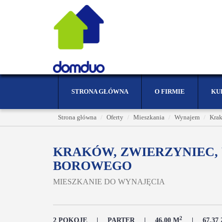
STRONA GŁÓWNA
O FIRMIE
KU
Strona główna
Oferty
Mieszkania
Wynajem
Kra
KRAKÓW, ZWIERZYNIEC,
BOROWEGO
MIESZKANIE DO WYNAJĘCIA
2
2 POKOJE
PARTER
46,00 M
67,37